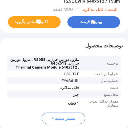
T2SL LWIR 640x512 / 15μm
قیمت：قابل مذاکره
MOQ：1 قطعه
بهترین قیمت
اکنون تماس بگیرید
توضیحات محصول
ماژول دوربین حرارتی RS058 ، ماژول دوربین
برجسته
حرارتی 640x512
,
Thermal Camera Module 640x512
شرایط پرداخت
L/C، T/T
شماره مدل
EYAS615L
قیمت
قابل مذاکره
محل منبع
چین
مقدار حداقل تعداد
1 قطعه
سفارش
بیشتر ببینید