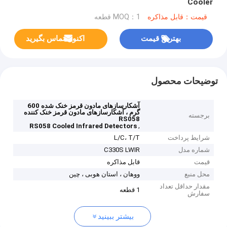
Cooler
قیمت：قابل مذاکره
MOQ：1 قطعه
بهترین قیمت
اکنون تماس بگیرید
توضیحات محصول
آشکارسازهای مادون قرمز خنک شده 600
گرم ، آشکارسازهای مادون قرمز خنک کننده
برجسته
RS058
,
RS058 Cooled Infrared Detectors
شرایط پرداخت
L/C، T/T
شماره مدل
C330S LWIR
قیمت
قابل مذاکره
محل منبع
ووهان ، استان هوبی ، چین
مقدار حداقل تعداد
1 قطعه
سفارش
بیشتر ببینید